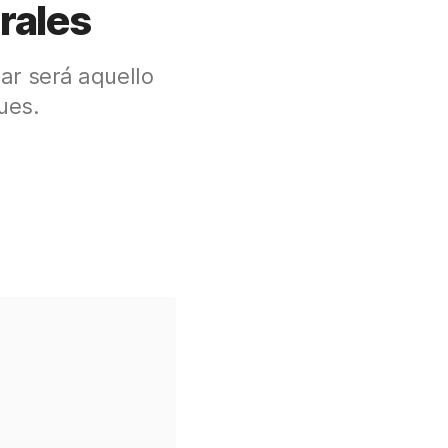
rales
gar será aquello
ues.